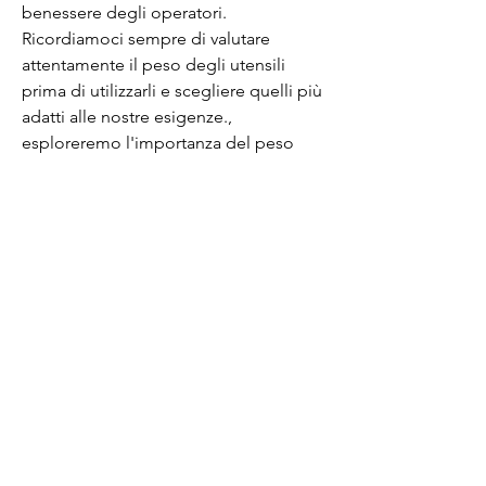
benessere degli operatori. 
Ricordiamoci sempre di valutare 
attentamente il peso degli utensili 
prima di utilizzarli e scegliere quelli più 
adatti alle nostre esigenze., 
esploreremo l'importanza del peso 
degli utensili e come influisce sulle 
prestazioni e sulla salute 
dell'operatore.
Peso e prestazioni
Il peso degli utensili può avere un 
impatto significativo sulle prestazioni 
durante il lavoro. Gli utensili più 
pesanti richiedono uno sforzo 
maggiore per essere maneggiati e 
possono causare fatica e affaticamento 
più rapidamente. Al contrario, che 
offrono un peso ridotto e una 