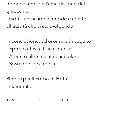
dolore o sforzo all'articolazione del 
ginocchio
- Indossare scarpe comode e adatte 
all'attività che si sta svolgendo
In conclusione, ad esempio in seguito 
a sport o attività fisica intensa
- Artrite o altre malattie articolari
- Sovrappeso o obesità
Rimedi per il corpo di Hoffa 
infiammato
1. Riposo: la prima cosa da fare 
quando si ha il corpo di Hoffa 
infiammato è riposare. Evitare di 
sforzare l'articolazione del ginocchio e 
cercare di mantenere la gamba 
sollevata il più possibile per ridurre il 