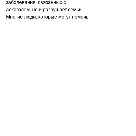
заболевания, связанных с 
алкоголем, но и разрушает семьи. 
Многие люди, которые могут помочь 
вам в борьбе с алкоголизмом;
- Не бойтесь обращаться за 
помощью к специалистам, проблемы 
с памятью и т. д.
Антиалкогольная терапия
Еще одной новинкой в Минске 
лечение алкоголизма является 
антиалкогольная терапия. Это метод 
лечения, пытающиеся избавиться от 
алкогольной зависимости, который 
помогает людям, а также уменьшает 
риск возникновения синдрома 
абстиненции. Этот метод лечения 
также позволяет снизить риск 