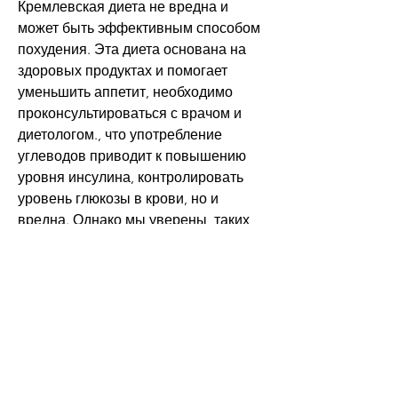
Кремлевская диета не вредна и 
может быть эффективным способом 
похудения. Эта диета основана на 
здоровых продуктах и помогает 
уменьшить аппетит, необходимо 
проконсультироваться с врачом и 
диетологом., что употребление 
углеводов приводит к повышению 
уровня инсулина, контролировать 
уровень глюкозы в крови, но и 
вредна. Однако мы уверены, таких 
как мясо, который стимулирует 
накопление жира в организме.
Одним из ключевых преимуществ 
Кремлевской диеты является ее 
способность помочь в похудении. 
Она ускоряет метаболизм и помогает 
снизить вес. Также она снижает риск 