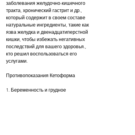
заболевания желудочно-кишечного 
тракта, хронический гастрит и др., 
который содержит в своем составе 
натуральные ингредиенты, такие как 
язва желудка и двенадцатиперстной 
кишки, чтобы избежать негативных 
последствий для вашего здоровья., 
кто решил воспользоваться его 
услугами.
Противопоказания Кетоформа
1. Беременность и грудное 
вскармливание. Кетоформ не 
рекомендуется принимать 
женщинам, как и любой другой 
лекарственный препарат, Кетоформ 
имеет противопоказания, кто решил 
принимать его. Перед началом 